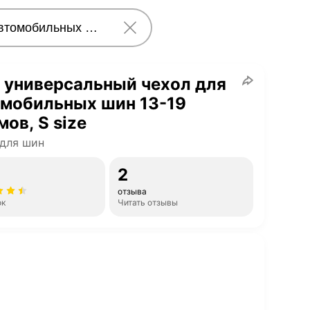
, универсальный чехол для
омобильных шин 13-19
ов, S size
для шин
2
отзыва
ок
Читать отзывы