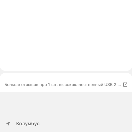
Больше отзывов про 1 шт. высококачественный USB 2.0
Type C к Type B USB OTG кабель для аудио DAC
Колумбус