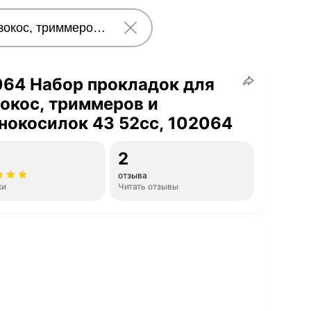
064 Набор прокладок для
окос, триммеров и
нокосилок 43 52сс, 102064
2
отзыва
ки
Читать отзывы