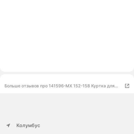
Больше отзывов про 141596-MX 152-158 Куртка для
девочек Girls' jacket мультицвет р.152-158
Колумбус