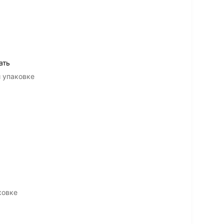
ать
й упаковке
ковке