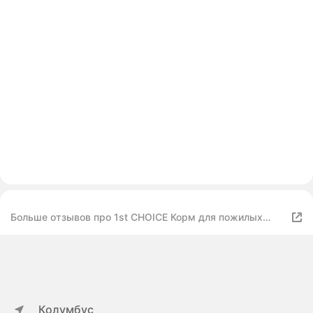
Больше отзывов про 1st CHOICE Корм для пожилых
миниатюрных, мелких собак с курицей 2,72 кг
Колумбус