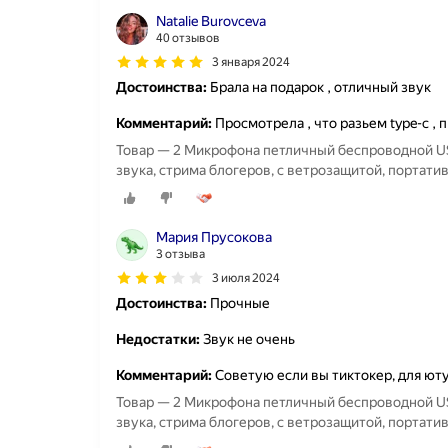
Natalie Burovceva
40 отзывов
3 января 2024
Достоинства:
Брала на подарок , отличный звук
Комментарий:
Просмотрела , что разьем type-c ,
Товар — 2 Микрофона петличный беспроводной USB
звука, стрима блогеров, с ветрозащитой, портати
Мария Прусокова
3 отзыва
3 июля 2024
Достоинства:
Прочные
Недостатки:
Звук не очень
Комментарий:
Советую если вы тиктокер, для юту
Товар — 2 Микрофона петличный беспроводной USB
звука, стрима блогеров, с ветрозащитой, портати