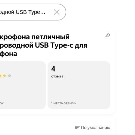
крофона петличный
роводной USB Type-c для
ефона
4
отзыва
ок
Читать отзывы
По умолчанию