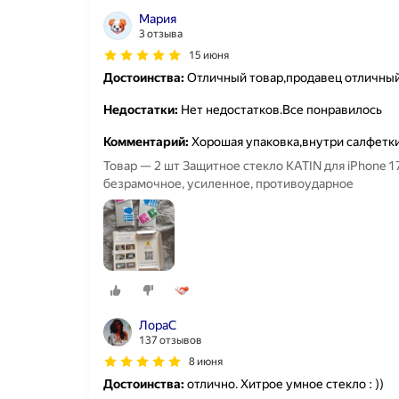
Мария
3 отзыва
15 июня
Достоинства:
Отличный товар,продавец отличны
Недостатки:
Нет недостатков.Все понравилось
Комментарий:
Хорошая упаковка,внутри салфетки
Товар — 2 шт Защитное стекло KATIN для iPhone 1
безрамочное, усиленное, противоударное
ЛораС
137 отзывов
8 июня
Достоинства:
отлично. Хитрое умное стекло : ))