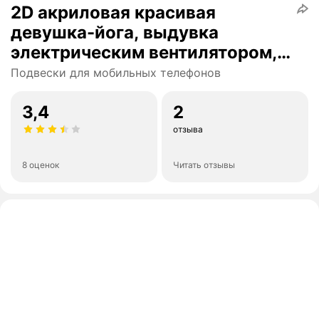
2D акриловая красивая
девушка-йога, выдувка
электрическим вентилятором,
пылезащитная For type-C
Подвески для мобильных телефонов
3,4
2
отзыва
8 оценок
Читать отзывы