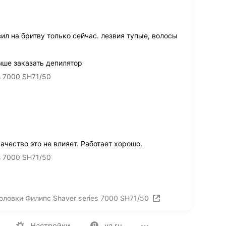
ил на бритву только сейчас. лезвия тупые, волосы
чше заказать депилятор
s 7000 SH71/50
качество это не влияет. Работает хорошо.
s 7000 SH71/50
оловки Филипс Shaver series 7000 SH71/50
ия
Вакансии
Лицензия на использование
Политика конф
Настройки
ya.ru