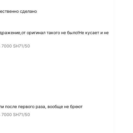
ественно сделано
дражение,от оригинал такого не было!Не кусает и не
s 7000 SH71/50
и после первого раза, вообще не бреют
s 7000 SH71/50