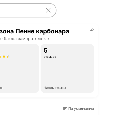
зона Пенне карбонара
ые блюда замороженные
5
отзывов
нок
Читать отзывы
По умолчанию