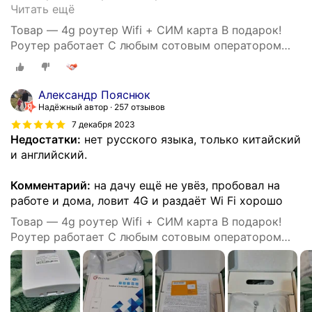
Читать ещё
Товар — 4g роутер Wifi + СИМ карта В подарок!
Роутер работает С любым сотовым оператором
россии, крыма, СНГ. Разблокированный. НЕ
требует настроек! Прочный
Александр Пояснюк
Надёжный автор
257 отзывов
7 декабря 2023
Недостатки:
нет русского языка, только китайский
и английский.
Комментарий:
на дачу ещё не увёз, пробовал на
работе и дома, ловит 4G и раздаёт Wi Fi хорошо
Товар — 4g роутер Wifi + СИМ карта В подарок!
Роутер работает С любым сотовым оператором
россии, крыма, СНГ. Разблокированный. НЕ
требует настроек! Прочный