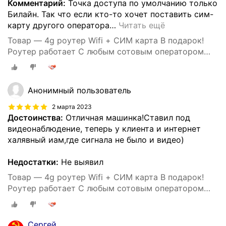
Комментарий:
Точка доступа по умолчанию только
Билайн. Так что если кто-то хочет поставить сим-
карту другого оператора
…
Читать ещё
Товар — 4g роутер Wifi + СИМ карта В подарок!
Роутер работает С любым сотовым оператором
россии, крыма, СНГ. Разблокированный. НЕ
требует настроек! Прочный
Анонимный пользователь
2 марта 2023
Достоинства:
Отличная машинка!Ставил под
видеонаблюдение, теперь у клиента и интернет
халявный иам,где сигнала не было и видео)
Недостатки:
Не выявил
Товар — 4g роутер Wifi + СИМ карта В подарок!
Роутер работает С любым сотовым оператором
россии, крыма, СНГ. Разблокированный. НЕ
требует настроек! Прочный
Сергей