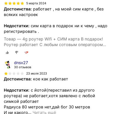
5 марта 2024
Достоинства:
работает , на моей сим карте , без
всяких настроек
Недостатки:
сим карта в подарок ни к чему , надо
регистрировать .
Товар — 4g роутер Wifi + СИМ карта В подарок!
Роутер работает С любым сотовым оператором
россии, крыма, СНГ. Разблокированный. НЕ
требует настроек! Прочный
dnsv27
30 отзывов
23 июля 2023
Достоинства:
кое как работает
Недостатки:
с йотой(переставил из другого
роутера) не работает,хотя заявлено с любой
симкой работает
Радиуса 80 метров нет,дай бог 30 метров
И ни какого
…
Читать ещё