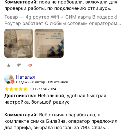
Комментарий:
пока не пробовали. включали для
проверки работы. по подключению отпишусь.
Товар — 4g роутер Wifi + СИМ карта В подарок!
Роутер работает С любым сотовым оператором
россии, крыма, СНГ. Разблокированный. НЕ
требует настроек! Прочный
Наталья
Надёжный автор
119 отзывов
19 января 2024
Достоинства:
Небольшой, удобная быстрая
настройка, большой радиус
Комментарий:
Всё отлично заработало, в
комплекте симка Билайна, оператор предложил
два тарифа, выбрала неогран за 790. Связь
…