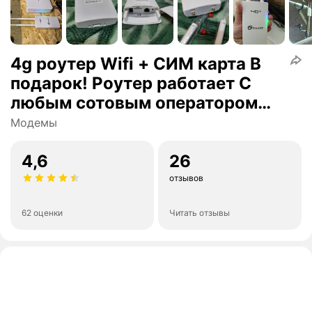
4g роутер Wifi + СИМ карта В
подарок! Роутер работает С
любым сотовым оператором
россии, крыма, СНГ.
Модемы
Разблокированный. НЕ требует
настроек! Прочный
4,6
26
отзывов
62 оценки
Читать отзывы