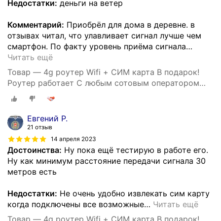
Недостатки:
деньги на ветер
Комментарий:
Приобрёл для дома в деревне. в
отзывах читал, что улавливает сигнал лучше чем
смартфон. По факту уровень приёма сигнала
…
Читать ещё
Товар — 4g роутер Wifi + СИМ карта В подарок!
Роутер работает С любым сотовым оператором
россии, крыма, СНГ. Разблокированный. НЕ
требует настроек! Прочный
Евгений Р.
21 отзыв
14 апреля 2023
Достоинства:
Ну пока ещё тестирую в работе его.
Ну как минимум расстояние передачи сигнала 30
метров есть
Недостатки:
Не очень удобно извлекать сим карту
когда подключены все возможные
…
Читать ещё
Товар — 4g роутер Wifi + СИМ карта В подарок!