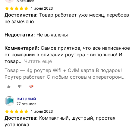
8 отзывов
1 июня 2023
Достоинства:
Товар работает уже месяц, перебоев
не замечено
Недостатки:
Не выявлены
Комментарий:
Самое приятное, что все написанное
от компании в описании роутера - выполнено! И
товар
…
Читать ещё
Товар — 4g роутер Wifi + СИМ карта В подарок!
Роутер работает С любым сотовым оператором
россии, крыма, СНГ. Разблокированный. НЕ
требует настроек! Прочный
виталий
77 отзывов
1 июня 2023
Достоинства:
Компактный, шустрый, простая
установка