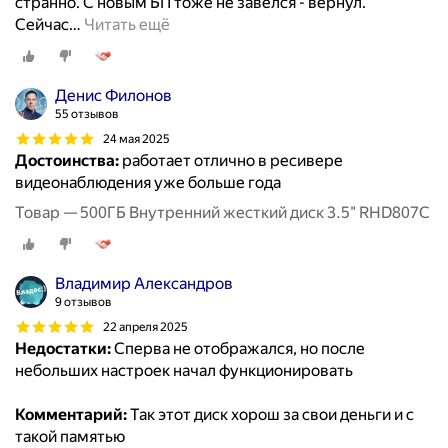
странно. С новым БП тоже не завелся - вернул.
Сейчас
…
Читать ещё
Денис Филонов
55 отзывов
24 мая 2025
Достоинства:
работает отлично в ресивере
видеонаблюдения уже больше года
Товар — 500ГБ Внутренний жесткий диск 3.5" RHD807C
Владимир Александров
9 отзывов
22 апреля 2025
Недостатки:
Сперва не отображался, но после
небольших настроек начал функционировать
Комментарий:
Так этот диск хорош за свои деньги и с
такой памятью