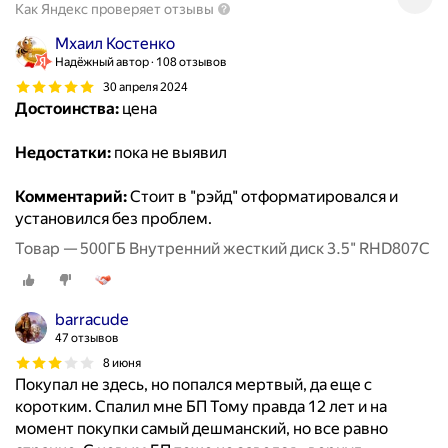
Как Яндекс проверяет отзывы
Мхаил Костенко
Надёжный автор
108 отзывов
30 апреля 2024
Достоинства:
цена
Недостатки:
пока не выявил
Комментарий:
Стоит в "рэйд" отформатировался и
установился без проблем.
Товар — 500ГБ Внутренний жесткий диск 3.5" RHD807C
barracude
47 отзывов
8 июня
Покупал не здесь, но попался мертвый, да еще с
коротким. Спалил мне БП Тому правда 12 лет и на
момент покупки самый дешманский, но все равно