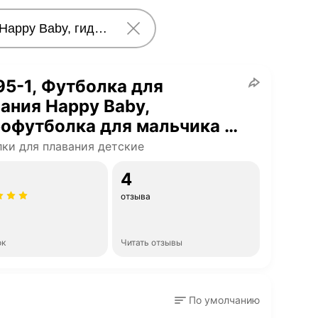
5-1, Футболка для
ания Happy Baby,
офутболка для мальчика и
чки, с длинным рукавом,
ки для плавания детские
50+, бежевая с синим,
4
мер 92-98
отзыва
ок
Читать отзывы
По умолчанию