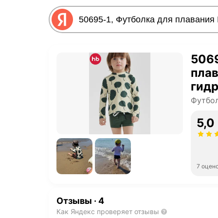
5069
плав
гидр
дево
Футбол
UPF 
5,0
раз
7 оцен
Отзывы
·
4
Как Яндекс проверяет отзывы