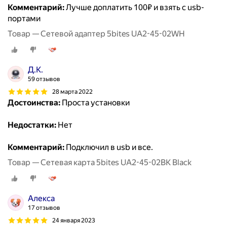
Комментарий:
Лучше доплатить 100₽ и взять с usb-
портами
Товар — Сетевой адаптер 5bites UA2-45-02WH
Д.К.
59 отзывов
28 марта 2022
Достоинства:
Проста установки
Недостатки:
Нет
Комментарий:
Подключил в usb и все.
Товар — Сетевая карта 5bites UA2-45-02BK Black
Алекса
17 отзывов
24 января 2023