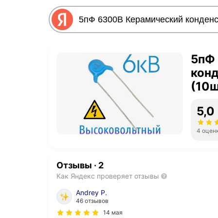
5пФ
кон
(10ш
5,0
4 оцен
Отзывы
·
2
Как Яндекс проверяет отзывы
Andrey P.
46 отзывов
14 мая