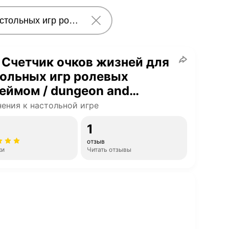
 Счетчик очков жизней для
ольных игр ролевых
еймом / dungeon and
ons / Warhammer
ения к настольной игре
1
отзыв
ки
Читать отзывы