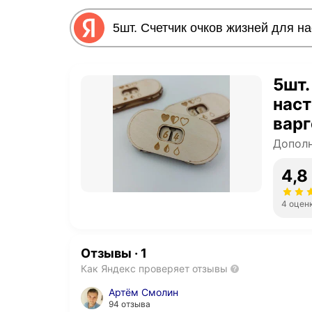
5шт.
наст
варг
drag
Дополн
4,8
4 оцен
Отзывы
·
1
Как Яндекс проверяет отзывы
Артём Смолин
94 отзыва