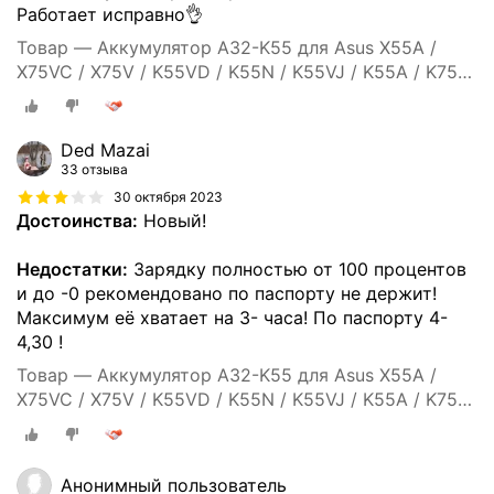
Работает исправно👌
Товар — Аккумулятор A32-K55 для Asus X55A /
X75VC / X75V / K55VD / K55N / K55VJ / K55A / K75VJ
/ X55C / X75VB / K55VM / A55 / K75VM / K45 -
5200mah
Ded Mazai
33 отзыва
30 октября 2023
Достоинства:
Новый!
Недостатки:
Зарядку полностью от 100 процентов
и до -0 рекомендовано по паспорту не держит!
Максимум её хватает на 3- часа! По паспорту 4-
4,30 !
Товар — Аккумулятор A32-K55 для Asus X55A /
X75VC / X75V / K55VD / K55N / K55VJ / K55A / K75VJ
/ X55C / X75VB / K55VM / A55 / K75VM / K45 -
5200mah
Анонимный пользователь