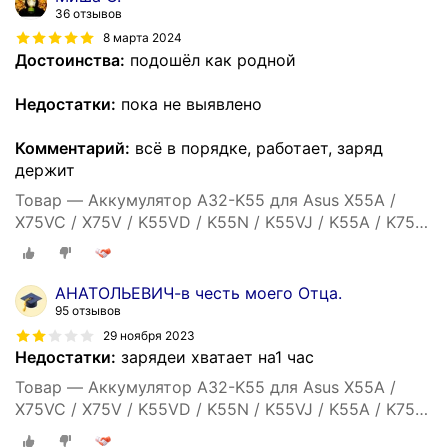
36 отзывов
8 марта 2024
Достоинства:
подошёл как родной
Недостатки:
пока не выявлено
Комментарий:
всё в порядке, работает, заряд
держит
Товар — Аккумулятор A32-K55 для Asus X55A /
X75VC / X75V / K55VD / K55N / K55VJ / K55A / K75VJ
/ X55C / X75VB / K55VM / A55 / K75VM / K45 -
5200mah
АНАТОЛЬЕВИЧ-в честь моего Отца.
95 отзывов
29 ноября 2023
Недостатки:
зарядеи хватает на1 час
Товар — Аккумулятор A32-K55 для Asus X55A /
X75VC / X75V / K55VD / K55N / K55VJ / K55A / K75VJ
/ X55C / X75VB / K55VM / A55 / K75VM / K45 -