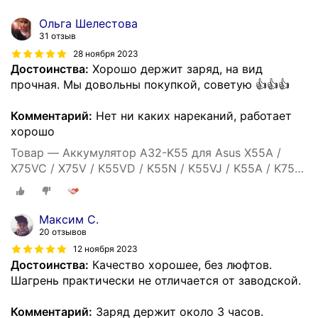
5200mah
Ольга Шелестова
31 отзыв
28 ноября 2023
Достоинства:
Хорошо держит заряд, на вид
прочная. Мы довольны покупкой, советую 👍👍👍
Комментарий:
Нет ни каких нареканий, работает
хорошо
Товар — Аккумулятор A32-K55 для Asus X55A /
X75VC / X75V / K55VD / K55N / K55VJ / K55A / K75VJ
/ X55C / X75VB / K55VM / A55 / K75VM / K45 -
5200mah
Максим С.
20 отзывов
12 ноября 2023
Достоинства:
Качество хорошее, без люфтов.
Шагрень практически не отличается от заводской.
Комментарий:
Заряд держит около 3 часов.