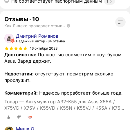
Не соответствует паспортным данным
1
Отзывы
·
10
Как Яндекс проверяет отзывы
Дмитрий Романов
Надёжный автор
84 отзыва
16 октября 2023
Достоинства:
Полностью совместим с ноутбуком
Asus. Заряд держит.
Недостатки:
отсутствуют, посмотрим сколько
прослужит.
Комментарий:
Надеюсь проработает больше года.
Товар — Аккумулятор A32-K55 для Asus X55A /
X75VC / X75V / K55VD / K55N / K55VJ / K55A / K75VJ
/ X55C / X75VB / K55VM / A55 / K75VM / K45 -
5200mah
Миша О.