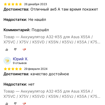
26 декабря 2023
Достоинства:
Отличный акб А там время покажет
Недостатки:
Не нашёл
Комментарий:
Подошёл
Товар — Аккумулятор A32-K55 для Asus X55A /
X75VC / X75V / K55VD / K55N / K55VJ / K55A / K75VJ
/ X55C / X75VB / K55VM / A55 / K75VM / K45 -
5200mah
Юрий Х.
9 отзывов
29 февраля 2024
Достоинства:
качество достойное
Недостатки:
нет
Товар — Аккумулятор A32-K55 для Asus X55A /
X75VC / X75V / K55VD / K55N / K55VJ / K55A / K75VJ
/ X55C / X75VB / K55VM / A55 / K75VM / K45 -