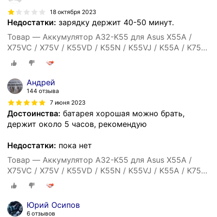
18 октября 2023
Недостатки:
зарядку держит 40-50 минут.
Товар — Аккумулятор A32-K55 для Asus X55A /
X75VC / X75V / K55VD / K55N / K55VJ / K55A / K75VJ
/ X55C / X75VB / K55VM / A55 / K75VM / K45 -
5200mah
Андрей
144 отзыва
7 июня 2023
Достоинства:
батарея хорошая можно брать,
держит около 5 часов, рекомендую
Недостатки:
пока нет
Товар — Аккумулятор A32-K55 для Asus X55A /
X75VC / X75V / K55VD / K55N / K55VJ / K55A / K75VJ
/ X55C / X75VB / K55VM / A55 / K75VM / K45 -
5200mah
Юрий Осипов
6 отзывов