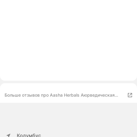
Больше отзывов про Aasha Herbals Аюрведическая
краска для волос "Вишневое Вино"
Колумбус