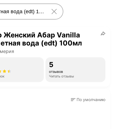
 Женский Абар Vanilla
етная вода (edt) 100мл
мерия
5
отзывов
нок
Читать отзывы
По умолчанию