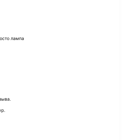
осто лампа
зыва.
ур.