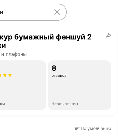
жур бумажный феншуй 2
ки
 и плафоны
8
отзывов
нки
Читать отзывы
По умолчанию