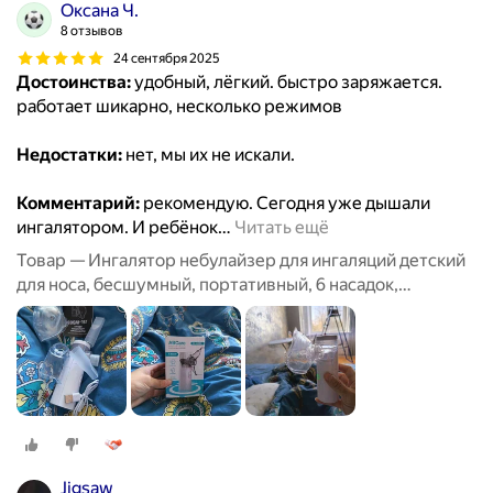
Оксана Ч.
8 отзывов
24 сентября 2025
Достоинства:
удобный, лёгкий. быстро заряжается.
работает шикарно, несколько режимов
Недостатки:
нет, мы их не искали.
Комментарий:
рекомендую. Сегодня уже дышали
ингалятором. И ребёнок
…
Читать ещё
Товар — Ингалятор небулайзер для ингаляций детский
для носа, бесшумный, портативный, 6 насадок,
аэрозольный, взрослый, белый
Jigsaw