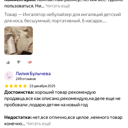
пользоваться. Ни
…
Читать ещё
Товар — Ингалятор небулайзер для ингаляций детский
для носа, бесшумный, портативный, 6 насадок,
аэрозольный, взрослый, белый
Лилия Булычева
249 отзывов
23 декабря 2025
Достоинства:
хороший товар рекомендую
продавца,все как описано,рекомендую,на деле еще не
пробовали ,подарю детям на новый год
Недостатки:
нет,все отлично,все целое ,немного товар
конечно
…
Читать ещё