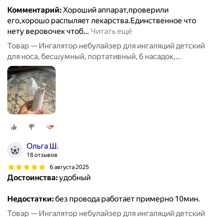
Комментарий:
Хороший аппарат,проверили
его,хорошо распыляет лекарства.Единственное что
нету веровочек чтоб
…
Читать ещё
Товар — Ингалятор небулайзер для ингаляций детский
для носа, бесшумный, портативный, 6 насадок,
аэрозольный, взрослый, белый
Ольга Ш.
18 отзывов
6 августа 2025
Достоинства:
удобный
Недостатки:
без провода работает примерно 10мин.
Товар — Ингалятор небулайзер для ингаляций детский