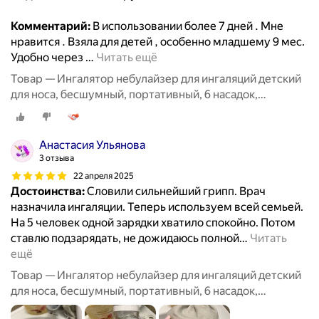
Комментарий:
В использовании более 7 дней . Мне
нравится . Взяла для детей , особенно младшему 9 мес.
Удобно через
…
Читать ещё
Товар — Ингалятор небулайзер для ингаляций детский
для носа, бесшумный, портативный, 6 насадок,
аэрозольный, взрослый, белый
Анастасия Ульянова
3 отзыва
22 апреля 2025
Достоинства:
Словили сильнейший грипп. Врач
назначила ингаляции. Теперь используем всей семьей.
На 5 человек одной зарядки хватило спокойно. Потом
ставлю подзарядать, не дожидаюсь полной
…
Читать
ещё
Товар — Ингалятор небулайзер для ингаляций детский
для носа, бесшумный, портативный, 6 насадок,
аэрозольный, взрослый, белый