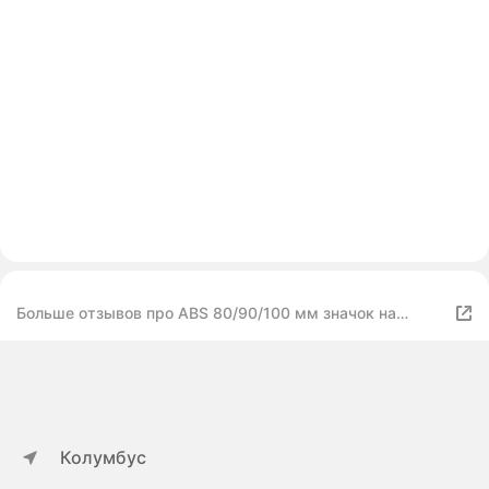
Больше отзывов про ABS 80/90/100 мм значок на
передний капот автомобиля, эмблема на багажник,
наклейка для Skoda Yeti Octavia 2 3 a5 Fabia Kodiaq
Rapid Karoq Superb, carbon bk skoda, 90mm
Колумбус