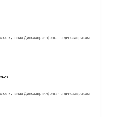
елое купание Динозаврик-фонтан с динозавриком
иться
елое купание Динозаврик-фонтан с динозавриком