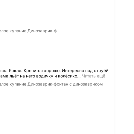
елое купание Динозаврик-ф
сь. Яркая. Крепится хорошо. Интересно под струёй
ама льёт на него водичку и колёсико
…
Читать ещё
елое купание Динозаврик-фонтан с динозавриком