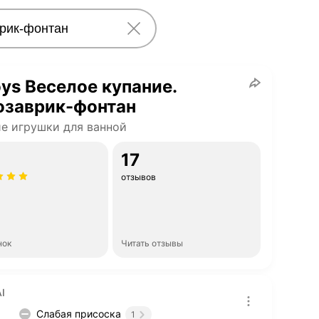
ys Веселое купание.
озаврик-фонтан
е игрушки для ванной
17
отзывов
нок
Читать отзывы
I
Слабая присоска
1