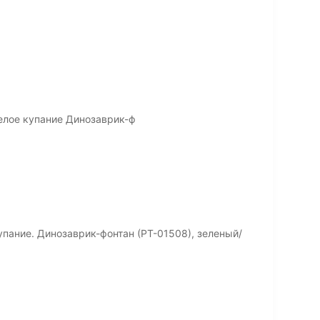
елое купание Динозаврик-ф
пание. Динозаврик-фонтан (РТ-01508), зеленый/