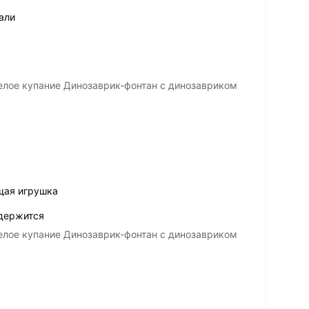
али
елое купание Динозаврик-фонтан с динозавриком
щая игрушка
 держится
елое купание Динозаврик-фонтан с динозавриком