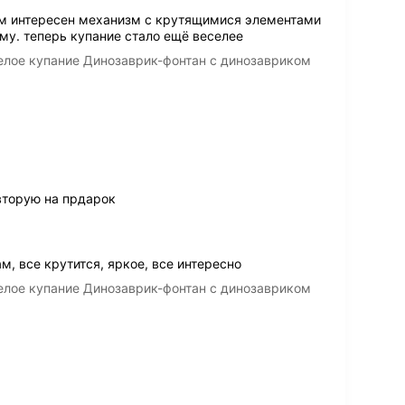
ям интересен механизм с крутящимися элементами
му. теперь купание стало ещё веселее
елое купание Динозаврик-фонтан с динозавриком
вторую на прдарок
м, все крутится, яркое, все интересно
елое купание Динозаврик-фонтан с динозавриком