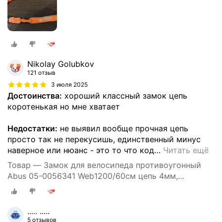
Nikolay Golubkov
121 отзыв
3 июля 2025
Достоинства:
хороший классный замок цепь
коротенькая но мне хватает
Недостатки:
не выявил вообще прочная цепь
просто так не перекусишь, единственный минус
наверное или нюанс - это то что код
…
Читать ещё
Товар — Замок для велосипеда противоугонный
Abus 05-0056341 Web1200/60см цепь 4мм,
кодовый 3х разрядный, класс защиты 2/15, 200гр
черный
..... .....
5 отзывов