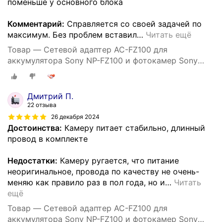
поменьше у основного блока
Комментарий:
Справляется со своей задачей по
максимум. Без проблем вставил
…
Читать ещё
Товар — Сетевой адаптер AC-FZ100 для
аккумулятора Sony NP-FZ100 и фотокамер Sony
A7RIII, A7R3, A9, A7RM3, A7SIII, ILCE-9
Дмитрий П.
22 отзыва
26 декабря 2024
Достоинства:
Камеру питает стабильно, длинный
провод в комплекте
Недостатки:
Камеру ругается, что питание
неоригинальное, провода по качеству не очень-
меняю как правило раз в пол года, но и
…
Читать
ещё
Товар — Сетевой адаптер AC-FZ100 для
аккумулятора Sony NP-FZ100 и фотокамер Sony