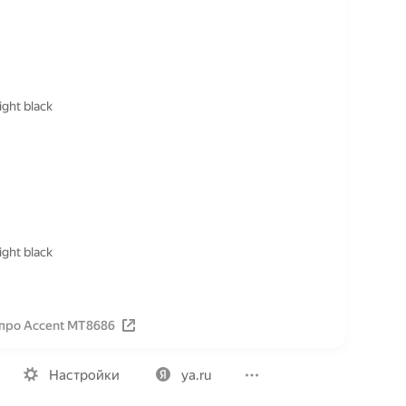
ght black
ght black
про Accent MT8686
Вакансии
Лицензия на использование
Политика конфид
Настройки
ya.ru