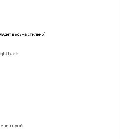
лядят весьма стильно)
ght black
темно-серый