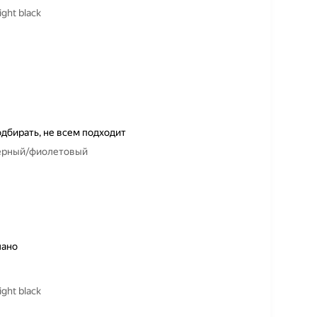
ght black
дбирать, не всем подходит
 черный/фиолетовый
лано
ght black