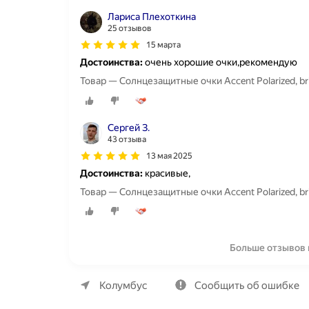
Лариса Плехоткина
25 отзывов
15 марта
Достоинства:
очень хорошие очки,рекомендую
Товар — Солнцезащитные очки Accent Polarized, bri
Сергей З.
43 отзыва
13 мая 2025
Достоинства:
красивые,
Товар — Солнцезащитные очки Accent Polarized, bri
Больше отзывов 
О компании
Коммерческие предложения
Колумбус
Сообщить об ошибке