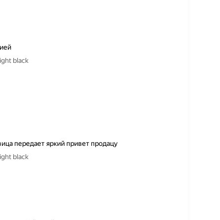
цией
ght black
вица передает яркий привет продацу
ght black