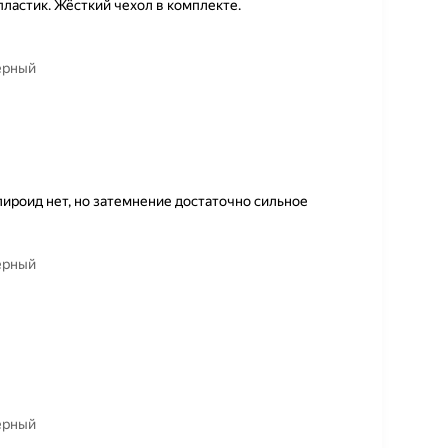
ластик. Жёсткий чехол в комплекте.
черный
лироид нет, но затемнение достаточно сильное
черный
черный