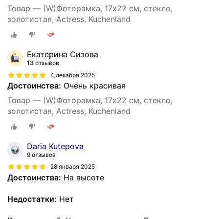
Товар — (W)Фоторамка, 17х22 см, стекло,
золотистая, Actress, Kuchenland
Екатерина Сизова
13 отзывов
4 декабря 2025
Достоинства:
Очень красивая
Товар — (W)Фоторамка, 17х22 см, стекло,
золотистая, Actress, Kuchenland
Daria Kutepova
9 отзывов
28 января 2025
Достоинства:
На высоте
Недостатки:
Нет