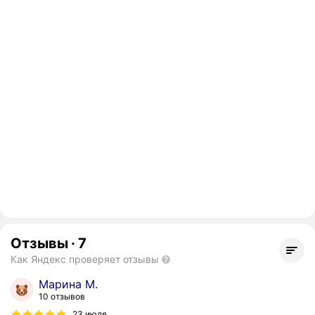
Отзывы
·
7
Как Яндекс проверяет отзывы
Марина М.
10 отзывов
23 июля