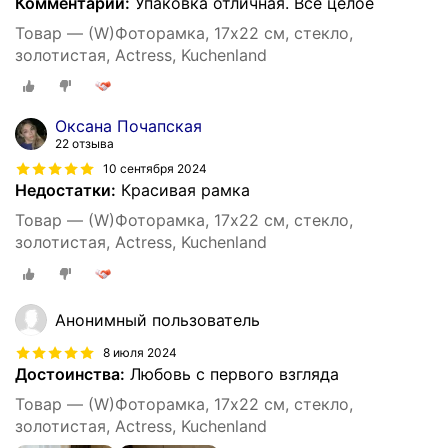
Комментарий:
Упаковка отличная. Все целое
Товар — (W)Фоторамка, 17х22 см, стекло,
золотистая, Actress, Kuchenland
Оксана Почапская
22 отзыва
10 сентября 2024
Недостатки:
Красивая рамка
Товар — (W)Фоторамка, 17х22 см, стекло,
золотистая, Actress, Kuchenland
Анонимный пользователь
8 июля 2024
Достоинства:
Любовь с первого взгляда
Товар — (W)Фоторамка, 17х22 см, стекло,
золотистая, Actress, Kuchenland