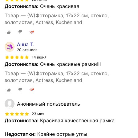
Достоинства:
Очень красивая
Товар — (W)Фоторамка, 17х22 см, стекло,
золотистая, Actress, Kuchenland
Анна Т.
20 отзывов
14 июня
Достоинства:
Очень красивые рамки!!!
Товар — (W)Фоторамка, 17х22 см, стекло,
золотистая, Actress, Kuchenland
Анонимный пользователь
23 мая
Достоинства:
Красивая качественная рамка
Недостатки:
Крайне острые углы