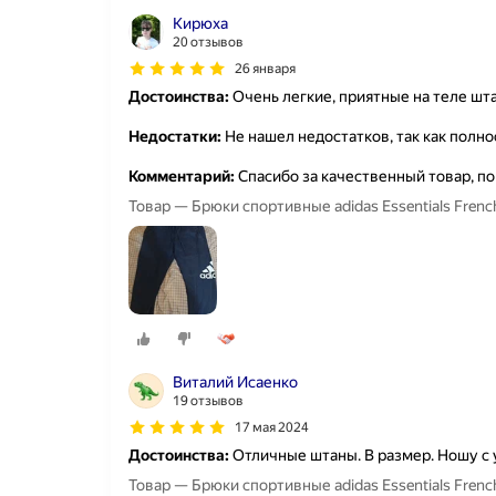
Кирюха
20 отзывов
26 января
Достоинства:
Очень легкие, приятные на теле ш
Недостатки:
Не нашел недостатков, так как полн
Комментарий:
Спасибо за качественный товар, по
Товар — Брюки спортивные adidas Essentials French
Виталий Исаенко
19 отзывов
17 мая 2024
Достоинства:
Отличные штаны. В размер. Ношу с
Товар — Брюки спортивные adidas Essentials French