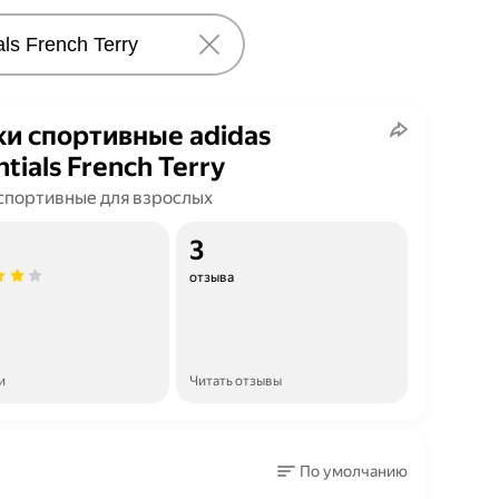
и спортивные adidas
ntials French Terry
спортивные для взрослых
3
отзыва
и
Читать отзывы
По умолчанию