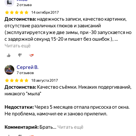
2 отзыва
14 октября 2017
Достоинства:
надежность записи, качество картинки,
отсутствие различных глюков и зависаний
(эксплуатируется уже две зимы, при -30 запускается но
с задержкой секунд 15-20 и пишет без ошибок ),
…
Читать ещё
Сергей В.
7 отзывов
18 августа 2017
Достоинства:
Качество съёмки. Никаких подергиваний,
никакого "мыла"
Недостатки:
Через 5 месяцев отпала присоска от окна.
Не проблема, намочил ее и заново прилепил.
Комментарий:
Брать
…
Читать ещё