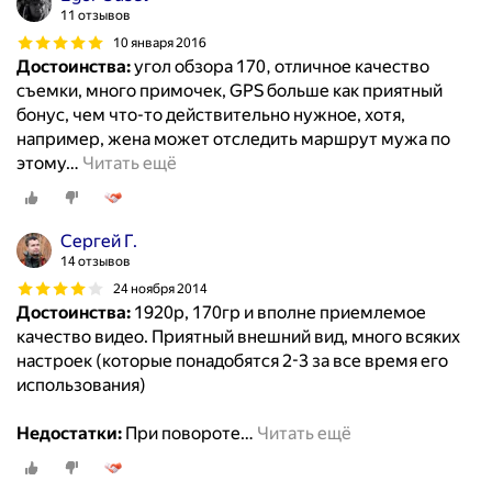
11 отзывов
10 января 2016
Достоинства:
угол обзора 170, отличное качество
съемки, много примочек, GPS больше как приятный
бонус, чем что-то действительно нужное, хотя,
например, жена может отследить маршрут мужа по
этому
…
Читать ещё
Сергей Г.
14 отзывов
24 ноября 2014
Достоинства:
1920р, 170гр и вполне приемлемое
качество видео. Приятный внешний вид, много всяких
настроек (которые понадобятся 2-3 за все время его
использования)
Недостатки:
При повороте
…
Читать ещё