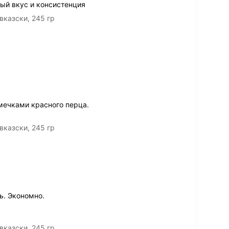
ый вкус и консистенция
казски, 245 гр
мечками красного перца.
казски, 245 гр
ь. Экономно.
казски, 245 гр