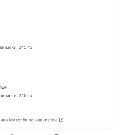
казски, 245 гр
рое
казски, 245 гр
ика Метелёв по-кавказски
ия
Вакансии
Лицензия на использование
Политика конф