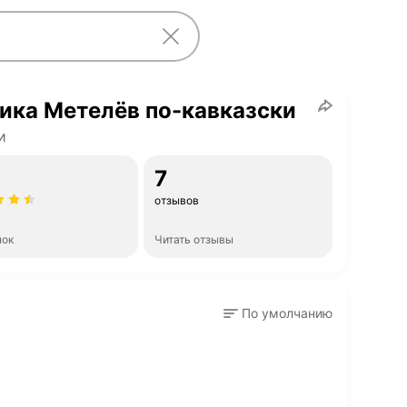
ика Метелёв по-кавказски
и
7
отзывов
нок
Читать отзывы
По умолчанию