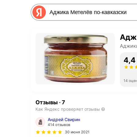
Адж
Аджик
4,4
14 оце
Отзывы
·
7
Как Яндекс проверяет отзывы
Андрей Свирин
414 отзывов
30 июня 2021