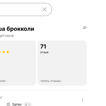
ша брокколи
детское
71
отзыв
енки
Читать отзывы
I
Запах
4