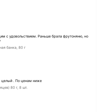
дим с удовольствием. Раньше брала фрутоняню, но
у
ая банка, 80 г
р целый . По ценам ниже
ев) 80 г, 8 шт.