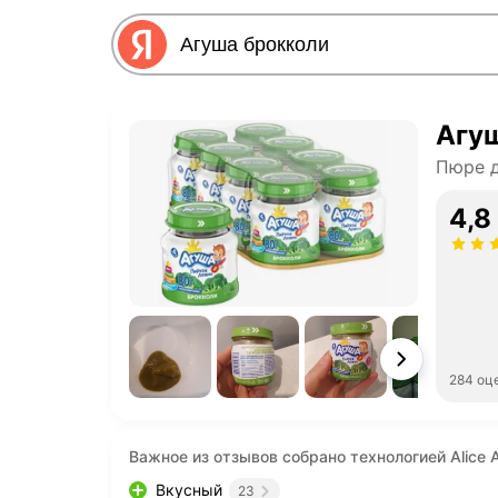
Агу
Пюре 
4,8
284 оц
Важное из отзывов собрано технологией Alice A
Вкусный
23