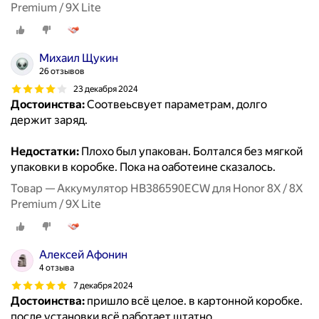
Premium / 9X Lite
Михаил Щукин
26 отзывов
23 декабря 2024
Достоинства:
Соотвеьсвует параметрам, долго
держит заряд.
Недостатки:
Плохо был упакован. Болтался без мягкой
упаковки в коробке. Пока на оаботеине сказалось.
Товар — Аккумулятор HB386590ECW для Honor 8X / 8X
Premium / 9X Lite
Алексей Афонин
4 отзыва
7 декабря 2024
Достоинства:
пришло всё целое. в картонной коробке.
после установки всё работает штатно.