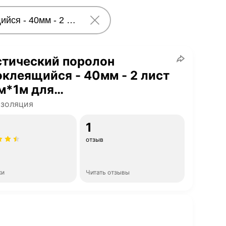
стический поролон
клеящийся - 40мм - 2 лист
5м*1м для
козаписывающих студий и
изоляция
 - Экран Рельеф Волна
1
гостойкий клей)
отзыв
ки
Читать отзывы