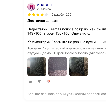
ИНФОНЯ
22 отзыва
12 декабря 2021
Достоинства:
Цена
Недостатки:
Жёлтая полоса по краю, как ржавч
143×100, вторая 150×100. Опечалило.
Комментарий:
Жаль что не ровные куски,
…
Чит
Товар — Акустический поролон самоклеящийся 
студий и дома - Экран Рельеф Волна (влагостой
Больше отзывов про Акустический поролон сам
звукозаписывающих студий и дома - Экран Рел