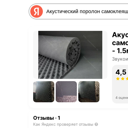
Аку
само
- 1.
зву
Звуко
дома
4,5
(вла
4 оцен
Отзывы
·
1
Как Яндекс проверяет отзывы