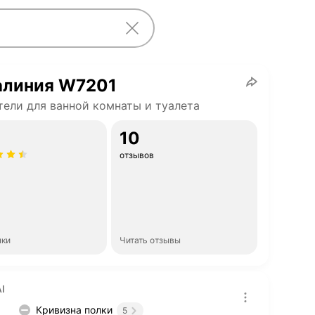
алиния W7201
ели для ванной комнаты и туалета
10
отзывов
нки
Читать отзывы
I
Кривизна полки
5