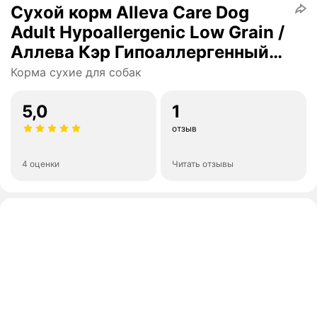
Сухой корм Alleva Care Dog
Adult Hypoallergenic Low Grain /
Аллева Кэр Гипоаллергенный
низкозерновой, для взрослых
Корма сухие для собак
собак всех пород, 12 кг
5,0
1
отзыв
4 оценки
Читать отзывы