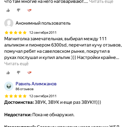
что там многие на него наговаривают.
…
Читать ещё
Анонимный пользователь
12 сентября 2011
Магнитолка замечательная, выбирал между 111
альпиком и пионером 6300sd, перечитал кучу отзывов,
помучал ребят на савеловском рынке, покрутил в
руках послушал и купил альпик ))) Настройки крайне
…
Читать ещё
Равиль Алимжанов
86 отзывов
12 сентября 2011
Достоинства:
ЗВУК, ЗВУК и еще раз ЗВУК!!!)))
Недостатки:
Пока не обнаружил.