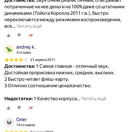
Достоинства:
Звук очень реалистичный, отыгрывает
потраченные на нее деньги на 100% даже со штатными
динамиками (Тойота Королла 2011 г.в.), быстро
переключается между режимами воспроизведения,
все
…
Читать ещё
andrey k.
3 отзыва
21 апреля 2011
Достоинства:
1 Самое главное - отличный звук.
Достойная прорисовка нижних, средних, высоких.
2 Быстро читает флеш-карту.
3 Отлично соотношение цена/качество.
Недостатки:
1 Качество корпуса
…
Читать ещё
Олег
14 отзывов