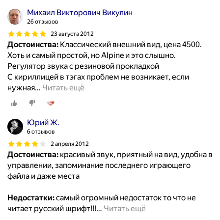
Михаил Викторович Викулин
26 отзывов
23 августа 2012
Достоинства:
Классический внешний вид, цена 4500.
Хоть и самый простой, но Alpine и это слышно.
Регулятор звука с резиновой прокладкой
С кириллицей в тэгах проблем не возникает, если
нужная
…
Читать ещё
Юрий Ж.
6 отзывов
2 апреля 2012
Достоинства:
красивый звук, приятный на вид, удобна в
управлении, запоминание последнего играющего
файла и даже места
Недостатки:
самый огромный недостаток то что не
читает русский шрифт!!!
…
Читать ещё