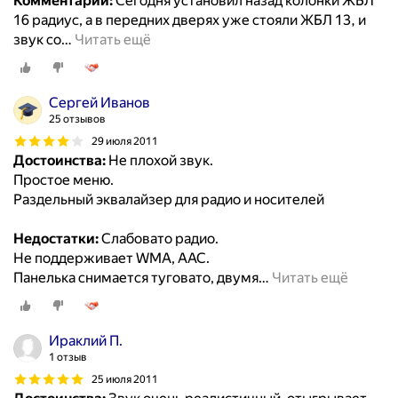
Комментарий:
Сегодня установил назад колонки ЖБЛ
16 радиус, а в передних дверях уже стояли ЖБЛ 13, и
звук со
…
Читать ещё
Сергей Иванов
25 отзывов
29 июля 2011
Достоинства:
Не плохой звук.
Простое меню.
Раздельный эквалайзер для радио и носителей
Недостатки:
Слабовато радио.
Не поддерживает WMA, AAC.
Панелька снимается туговато, двумя
…
Читать ещё
Ираклий П.
1 отзыв
25 июля 2011