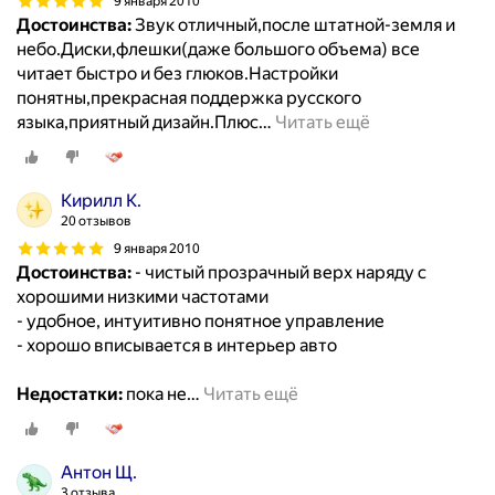
9 января 2010
Достоинства:
Звук отличный,после штатной-земля и
небо.Диски,флешки(даже большого объема) все
читает быстро и без глюков.Настройки
понятны,прекрасная поддержка русского
языка,приятный дизайн.Плюс
…
Читать ещё
Кирилл К.
20 отзывов
9 января 2010
Достоинства:
- чистый прозрачный верх наряду с
хорошими низкими частотами
- удобное, интуитивно понятное управление
- хорошо вписывается в интерьер авто
Недостатки:
пока не
…
Читать ещё
Антон Щ.
3 отзыва