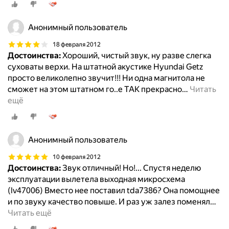
Анонимный пользователь
18 февраля 2012
Достоинства:
Хороший, чистый звук, ну разве слегка
суховаты верхи. На штатной акустике Hyundai Getz
просто великолепно звучит!!! Ни одна магнитола не
сможет на этом штатном го..е ТАК прекрасно
…
Читать
ещё
Анонимный пользователь
10 февраля 2012
Достоинства:
Звук отличный! Но!... Спустя неделю
эксплуатации вылетела выходная микросхема
(lv47006) Вместо нее поставил tda7386? Она помощнее
и по звуку качество повыше. И раз уж залез поменял
…
Читать ещё