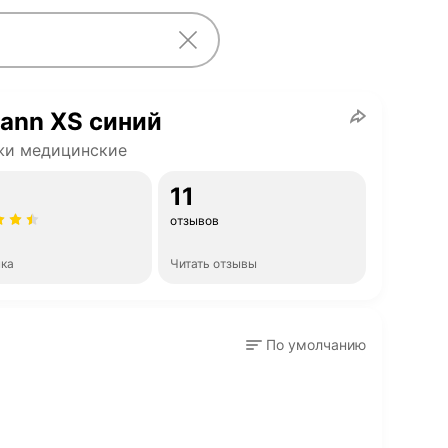
ann XS синий
жи медицинские
11
отзывов
нка
Читать отзывы
По умолчанию