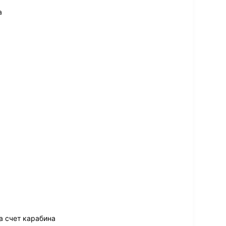
а
а счет карабина