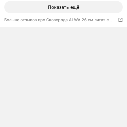
Показать ещё
Больше отзывов про Cковорода ALWA 26 см литая с
антипригарным покрытием с фиксированной ручкой
цвет мрамор