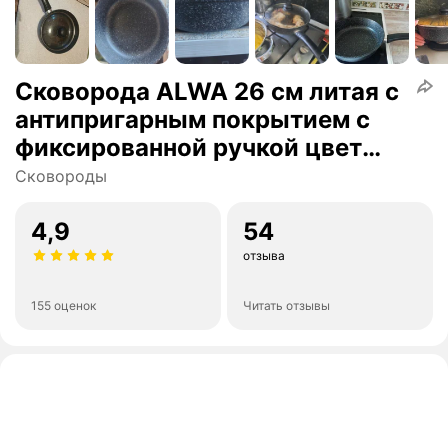
Cковорода ALWA 26 см литая с
антипригарным покрытием с
фиксированной ручкой цвет
мрамор
Сковороды
4,9
54
отзыва
155 оценок
Читать отзывы