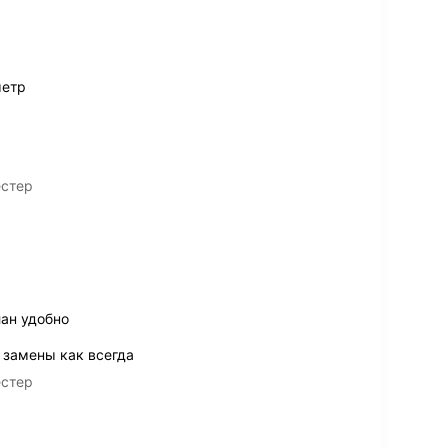
метр
естер
лан удобно
 замены как всегда
естер