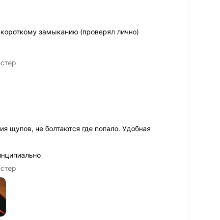
 короткому замыканию (проверял лично)
естер
я щупов, не болтаются где попало. Удобная
инципиально
естер