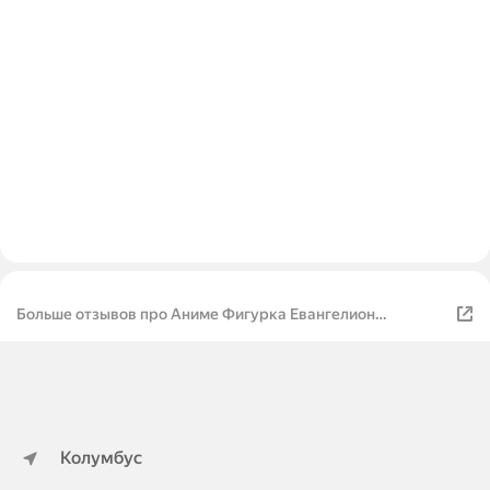
Больше отзывов про Аниме Фигурка Евангелион
Макинами / Evangelion Makinami Ver. Radio Eva 26cm (Red)
Колумбус