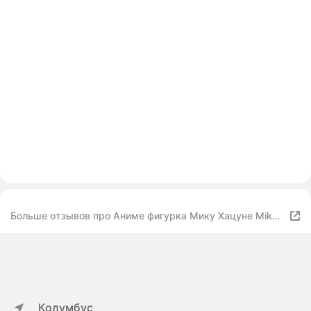
Больше отзывов про Аниме фигурка Мику Хацуне Miku
Autumn Date вокалоид 15 см
Колумбус