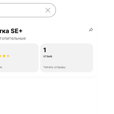
тка SE+
топительные
1
отзыв
ок
Читать отзывы