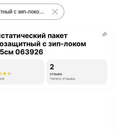
статический пакет
озащитный с зип-локом
15см 063926
2
отзыва
нок
Читать отзывы