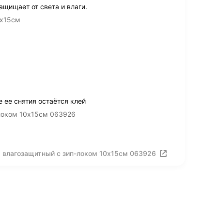
ащищает от света и влаги.
0х15см
 ее снятия остаётся клей
-локом 10х15см 063926
т влагозащитный с зип-локом 10х15см 063926