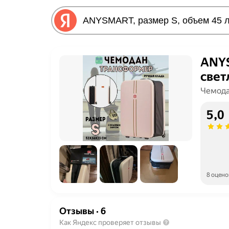
ANYS
свет
Чемод
5,0
8 оцено
Отзывы
·
6
Как Яндекс проверяет отзывы