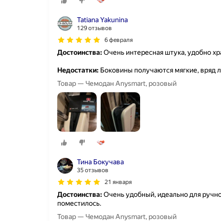
Tatiana Yakunina
129 отзывов
6 февраля
Достоинства:
Очень интересная штука, удобно хра
Недостатки:
Боковины получаются мягкие, вряд л
Товар — Чемодан Anysmart, розовый
Тина Бокучава
35 отзывов
21 января
Достоинства:
Очень удобный, идеально для ручной
поместилось.
Товар — Чемодан Anysmart, розовый