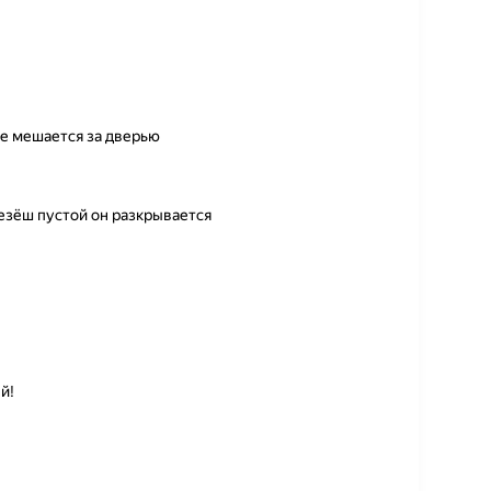
не мешается за дверью
езёш пустой он разкрывается
й!