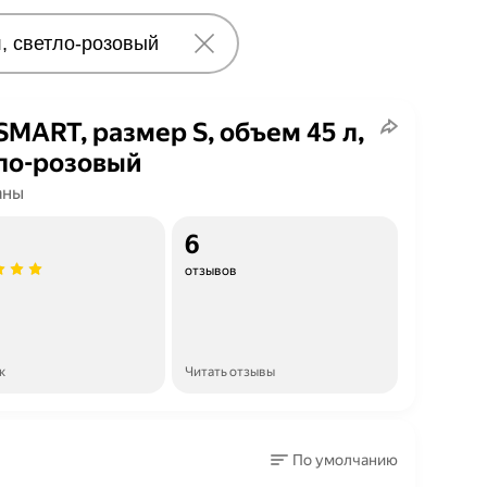
MART, размер S, объем 45 л,
ло-розовый
аны
6
отзывов
к
Читать отзывы
По умолчанию