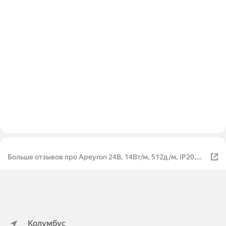
Больше отзывов про Apeyron 24В, 14Вт/м, 512д/м, IP20,
1200Лм/м, подложка 10мм, 5м, 4000К./00-361
Колумбус