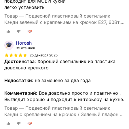
подходит для МОЕЙ кухни
легко установить
Товар — Подвесной пластиковый светильник
Кэнди зеленый с креплением на крючок Е27, 60Вт,
IP20, 220В, 290х170 мм, без ламп, НСБ 21-60-212
Horosh
35 отзывов
25 декабря 2025
Достоинства:
Хороший светильник из пластика
довольно крепкого
Недостатки:
не замечено за два года
Комментарий:
Все довольно просто и практично .
Выглядит хорошо и подходит к интерьеру на кухне.
Товар — Подвесной пластиковый светильник
Кэнди с креплением на крючок / Зеленый плафон с
белым шнуром 80 см и направлением света вниз /
Люстра подвесная с цоколем Е27 / 60Вт / IP20 /