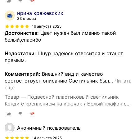
Люстра подвесная с цоколем Е27 / 60Вт / IP20 /
220В / 290х170 мм, без ламп, НСБ 21-60-202
ирина крежевских
33 отзыва
16 августа 2025
Достоинства:
Цвет нужен был именно такой
белый,спасибо
Недостатки:
Шнур надеюсь отвесится и станет
прямым.
Комментарий:
Внешний вид и качество
соответствует описанию.Светильник был
…
Читать
ещё
Товар — Подвесной пластиковый светильник
Кэнди с креплением на крючок / Белый плафон с
белым шнуром 80 см и направлением света вниз /
Люстра подвесная с цоколем Е27 / 60Вт / IP20 /
220В / 290х170 мм, без ламп, НСБ 21-60-202
Анонимный пользователь
14 августа 2025