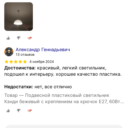
белым шнуром 80 см и направлением света вниз /
Люстра подвесная с цоколем Е27 / 60Вт / IP20 /
220В / 290х170 мм, без ламп, НСБ 21-60-202
Александр Геннадьевич
13 отзывов
4 ноября 2024
Достоинства:
красивый, легкий светильник,
подошел к интерьеру. хорошее качество пластика.
Недостатки:
нет, все отлично
Товар — Подвесной пластиковый светильник
Кэнди бежевый с креплением на крючок Е27, 60Вт,
IP20, 220В, 290х170 мм, без ламп, НСБ 21-60-232