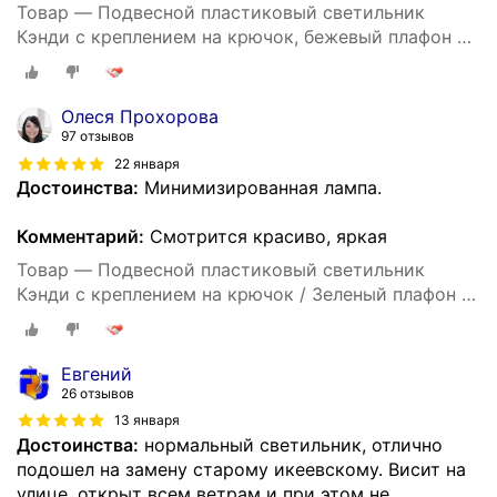
Товар — Подвесной пластиковый светильник
Кэнди с креплением на крючок, бежевый плафон с
белым шнуром 80 см, Е27, 60Вт, IP20, 220В,
290х170 мм, без ламп, НСБ 21-60-232
Олеся Прохорова
97 отзывов
22 января
Достоинства:
Минимизированная лампа.
Комментарий:
Смотрится красиво, яркая
Товар — Подвесной пластиковый светильник
Кэнди с креплением на крючок / Зеленый плафон с
белым шнуром 80 см и направлением света вниз /
Люстра подвесная с цоколем Е27 / 60Вт / IP20 /
220В /290х170 мм, без ламп, НСБ 21-60-212
Евгений
26 отзывов
13 января
Достоинства:
нормальный светильник, отлично
подошел на замену старому икеевскому. Висит на
улице, открыт всем ветрам и при этом не