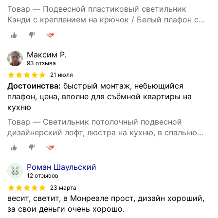
Товар — Подвесной пластиковый светильник
Кэнди с креплением на крючок / Белый плафон с
белым шнуром 80 см и направлением света вниз /
Люстра подвесная с цоколем Е27 / 60Вт / IP20 /
220В / 290х170 мм, без ламп, НСБ 21-60-202
Максим Р.
93 отзыва
21 июля
Достоинства:
быстрый монтаж, небьющийся
плафон, цена, вполне для съёмной квартиры на
кухню
Товар — Светильник потолочный подвесной
дизайнерский лофт, люстра на кухню, в спальню
под лампу Е27, 60 Вт, Белый
Роман Шаульский
12 отзывов
23 марта
весит, светит, в Монреале прост, дизайн хороший,
за свои деньги очень хорошо.