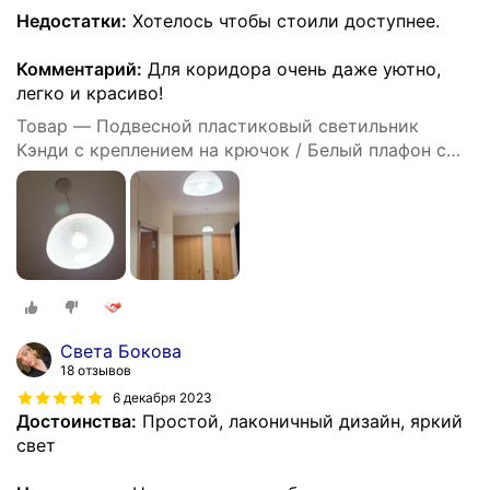
Недостатки:
Хотелось чтобы стоили доступнее.
Комментарий:
Для коридора очень даже уютно,
легко и красиво!
Товар — Подвесной пластиковый светильник
Кэнди с креплением на крючок / Белый плафон с
белым шнуром 80 см и направлением света вниз /
Люстра подвесная с цоколем Е27 / 60Вт / IP20 /
220В / 290х170 мм, без ламп, НСБ 21-60-202
Света Бокова
18 отзывов
6 декабря 2023
Достоинства:
Простой, лаконичный дизайн, яркий
свет