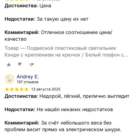
Достоинства:
Цена
Недостатки:
За такую цену их нет
Комментарий:
Отличное соотношение цена/
качество
Товар — Подвесной пластиковый светильник
Кэнди с креплением на крючок / Белый плафон с
белым шнуром 80 см и направлением света вниз /
Люстра подвесная с цоколем Е27 / 60Вт / IP20 /
220В / 290х170 мм, без ламп, НСБ 21-60-202
Andrey E.
197 отзывов
13 августа 2025
Достоинства:
Недорой, лёгкий, прилично выглядит
Недостатки:
Не нашёл никаких недостатков
Комментарий:
За счёт небольшого веса без
проблем висит прямо на электрическом шнуре.