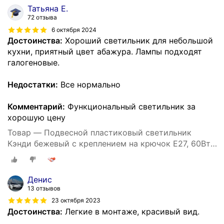
220В /290х170 мм, без ламп, НСБ 21-60-212
Татьяна Е.
72 отзыва
6 октября 2024
Достоинства:
Хороший светильник для небольшой
кухни, приятный цвет абажура. Лампы подходят
галогеновые.
Недостатки:
Все нормально
Комментарий:
Функциональный светильник за
хорошую цену
Товар — Подвесной пластиковый светильник
Кэнди бежевый с креплением на крючок Е27, 60Вт,
IP20, 220В, 290х170 мм, без ламп, НСБ 21-60-232
Денис
13 отзывов
23 октября 2023
Достоинства:
Легкие в монтаже, красивый вид.