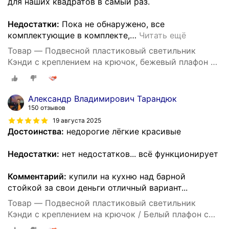
для наших квадратов в самый раз.
Недостатки:
Пока не обнаружено, все
комплектующие в комплекте,
…
Читать ещё
Товар — Подвесной пластиковый светильник
Кэнди с креплением на крючок, бежевый плафон с
белым шнуром 80 см, Е27, 60Вт, IP20, 220В,
290х170 мм, без ламп, НСБ 21-60-232
Александр Владимирович Тарандюк
150 отзывов
19 августа 2025
Достоинства:
недорогие лёгкие красивые
Недостатки:
нет недостатков... всё функционирует
Комментарий:
купили на кухню над барной
стойкой за свои деньги отличный вариант...
Товар — Подвесной пластиковый светильник
Кэнди с креплением на крючок / Белый плафон с
белым шнуром 80 см и направлением света вниз /