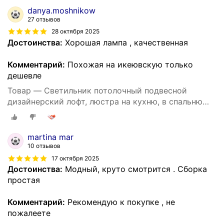
220В /290х170 мм, без ламп, НСБ 21-60-212
danya.moshnikow
27 отзывов
28 октября 2025
Достоинства:
Хорошая лампа , качественная
Комментарий:
Похожая на икеювскую только
дешевле
Товар — Светильник потолочный подвесной
дизайнерский лофт, люстра на кухню, в спальню
под лампу Е27, 60 Вт, Белый
martina mar
10 отзывов
17 октября 2025
Достоинства:
Модный, круто смотрится . Сборка
простая
Комментарий:
Рекомендую к покупке , не
пожалеете