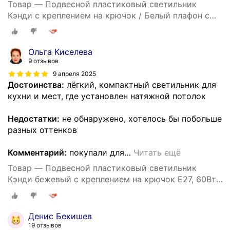
Товар — Подвесной пластиковый светильник
Кэнди с креплением на крючок / Белый плафон с
белым шнуром 80 см и направлением света вниз /
Люстра подвесная с цоколем Е27 / 60Вт / IP20 /
220В / 290х170 мм, без ламп, НСБ 21-60-202
Ольга Киселева
9 отзывов
9 апреля 2025
Достоинства:
лёгкий, компактный светильник для
кухни и мест, где установлен натяжной потолок
Недостатки:
не обнаружено, хотелось бы побольше
разных оттенков
Комментарий:
покупали для
…
Читать ещё
Товар — Подвесной пластиковый светильник
Кэнди бежевый с креплением на крючок Е27, 60Вт,
IP20, 220В, 290х170 мм, без ламп, НСБ 21-60-232
Денис Бекишев
19 отзывов