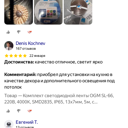
Denis Kochnev
167 отзывов
22 января
Достоинства:
качество отличное, светит ярко
Комментарий:
приобрел для установки на кухню в
качестве декора и дополнительного освещения под
потолок
Товар — Комплект светодиодной ленты OGM SL-66,
220В, 4000К, SMD2835, IP65, 13х7мм, 5м, с
аксесcуарами
Евгений Т.
13 отзывов