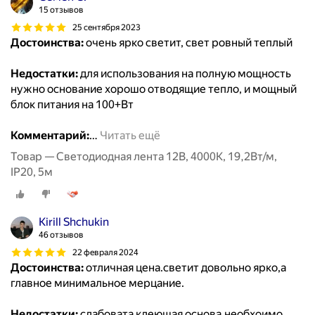
15 отзывов
25 сентября 2023
Достоинства:
очень ярко светит, свет ровный теплый
Недостатки:
для использования на полную мощность
нужно основание хорошо отводящие тепло, и мощный
блок питания на 100+Вт
Комментарий:
…
Читать ещё
Товар — Светодиодная лента 12В, 4000К, 19,2Вт/м,
IP20, 5м
Kirill Shchukin
46 отзывов
22 февраля 2024
Достоинства:
отличная цена.светит довольно ярко,а
главное минимальное мерцание.
Недостатки:
слабовата клеющая основа.необхоимо