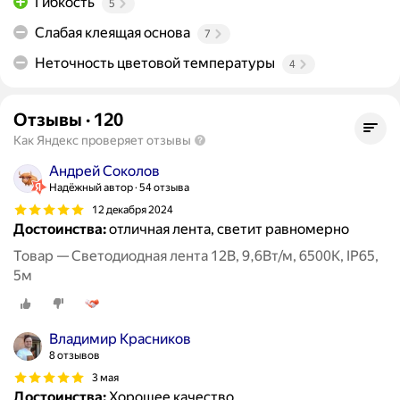
Гибкость
5
Слабая клеящая основа
7
Неточность цветовой температуры
4
Отзывы
·
120
Как Яндекс проверяет отзывы
Андрей Соколов
Надёжный автор
54 отзыва
12 декабря 2024
Достоинства:
отличная лента, светит равномерно
Товар — Светодиодная лента 12В, 9,6Вт/м, 6500К, IP65,
5м
Владимир Красников
8 отзывов
3 мая
Достоинства:
Хорошее качество