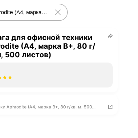
га для офисной техники
odite (А4, марка В+, 80 г/
м, 500 листов)
 Aphrodite (А4, марка В+, 80 г/кв. м, 500