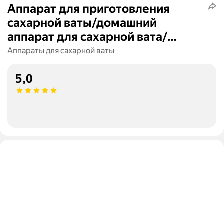
Аппарат для приготовления
сахарной ваты/домашний
аппарат для сахарной вата/
сахарная вата/для детей,
Аппараты для сахарной ваты
праздников
5,0