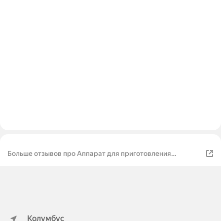
Больше отзывов про Аппарат для приготовления
сахарной ваты/домашний аппарат для сахарной вата/
сахарная вата/для детей, праздников
Колумбус